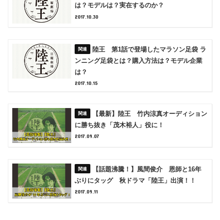
は？モデルは？実在するのか？
2017.10.30
陸王 第1話で登場したマラソン足袋 ラ
ンニング足袋とは？購入方法は？モデル企業
は？
2017.10.15
【最新】陸王 竹内涼真オーディション
に勝ち抜き「茂木裕人」役に！
2017.09.07
【話題沸騰！】風間俊介 恩師と16年
ぶりにタッグ 秋ドラマ「陸王」出演！！
2017.09.11