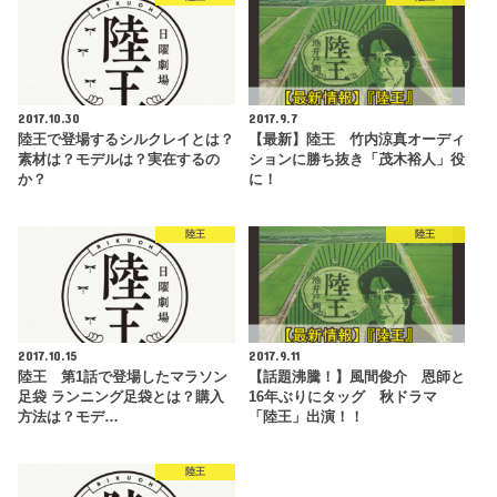
2017.10.30
2017.9.7
陸王で登場するシルクレイとは？
【最新】陸王 竹内涼真オーディ
素材は？モデルは？実在するの
ションに勝ち抜き「茂木裕人」役
か？
に！
陸王
陸王
2017.10.15
2017.9.11
陸王 第1話で登場したマラソン
【話題沸騰！】風間俊介 恩師と
足袋 ランニング足袋とは？購入
16年ぶりにタッグ 秋ドラマ
方法は？モデ…
「陸王」出演！！
陸王