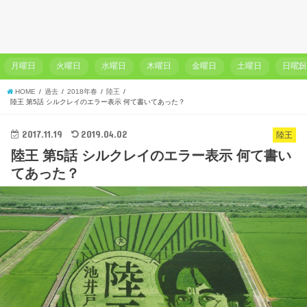
月曜日
火曜日
水曜日
木曜日
金曜日
土曜日
日曜
HOME
過去
2018年春
陸王
陸王 第5話 シルクレイのエラー表示 何て書いてあった？
2017.11.19
2019.04.02
陸王
陸王 第5話 シルクレイのエラー表示 何て書い
てあった？