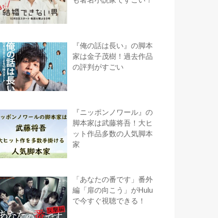
『俺の話は長い』の脚本
家は金子茂樹！過去作品
の評判がすごい
『ニッポンノワール』の
脚本家は武藤将吾！大ヒ
ット作品多数の人気脚本
家
「あなたの番です」番外
編「扉の向こう」がHulu
で今すぐ視聴できる！