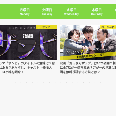
月曜日
火曜日
水曜日
木曜日
Monday
Tuesday
Wednesday
Thursday
おっさんずラブ
リーガル
画『おっさんずラブ』はいつ公開？新春
ドラマ『リーガル∨』第8話のネタバレ
全7話が一挙再放送？万が一の見逃し動
想を分かりやすく紹介！！
を無料視聴する方法とは？