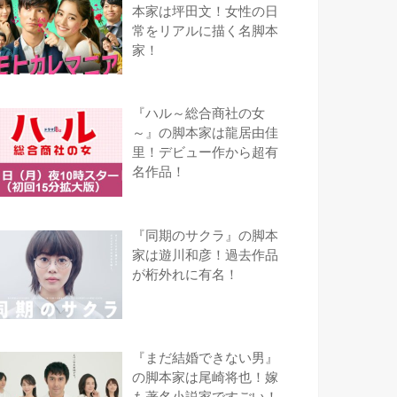
本家は坪田文！女性の日
常をリアルに描く名脚本
家！
『ハル～総合商社の女
～』の脚本家は龍居由佳
里！デビュー作から超有
名作品！
『同期のサクラ』の脚本
家は遊川和彦！過去作品
が桁外れに有名！
『まだ結婚できない男』
の脚本家は尾崎将也！嫁
も著名小説家ですごい！