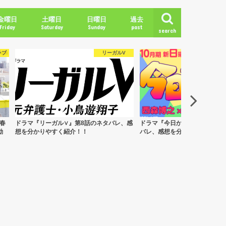
金曜日
土曜日
日曜日
過去
Friday
Saturday
Sunday
past
search
2018年冬
2018年春
2018年夏
2018年秋
2019年冬
V
今日から俺は
、感
ドラマ『今日から俺は！！』第８話のネタ
ドラマ「グッドワイフ」日本版
バレ、感想を分かりやすく紹介！
は？あらすじ、見どころ、注目
一挙紹介！TBS