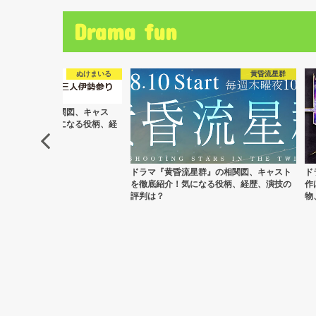
Drama fun
黄昏流星群
ザンビ
昏流星群』の相関図、キャスト
ドラマ『ザンビ』のタイトルの意味は？原
映
！気になる役柄、経歴、演技の
作はある？あらすじ、キャスト・登場人
に
物、ロケ地を紹介！
画