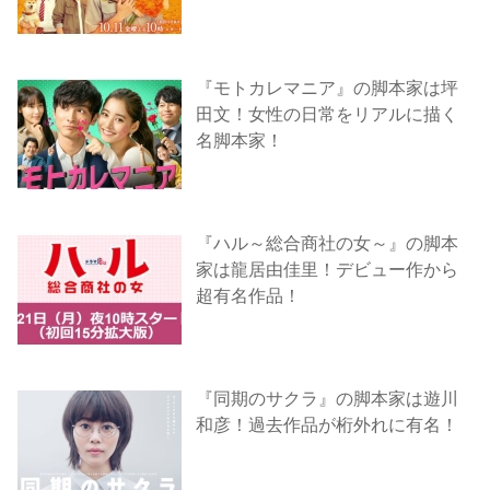
『モトカレマニア』の脚本家は坪
田文！女性の日常をリアルに描く
名脚本家！
『ハル～総合商社の女～』の脚本
家は龍居由佳里！デビュー作から
超有名作品！
『同期のサクラ』の脚本家は遊川
和彦！過去作品が桁外れに有名！