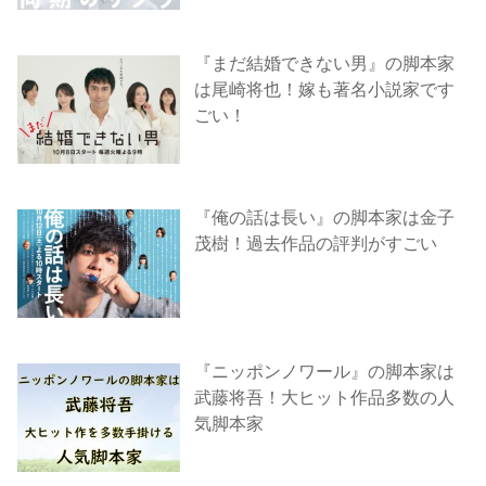
『まだ結婚できない男』の脚本家
は尾崎将也！嫁も著名小説家です
ごい！
『俺の話は長い』の脚本家は金子
茂樹！過去作品の評判がすごい
『ニッポンノワール』の脚本家は
武藤将吾！大ヒット作品多数の人
気脚本家