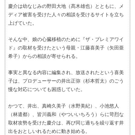
慶介は幼なじみの野田大地（髙木雄也）とともに、メ
ディア被害を受けた人々の相談を受けるサイトを立ち
上げていた。
そんな中、娘の心臓移植のために『ザ・プレミアワイ
ド』の取材を受けたという母親・江藤喜美子（矢田亜
希子）からの相談が寄せられる。
事実と異なる内容に編集され、放送されたという喜美
子は、プロデューサーの井出正弥（杉本哲太）のごう
慢な対応についても困惑していた。
かつて、井出、真崎久美子（水野美紀）、小池悠人
（林遣都）、皆川義和（やついいちろう）らに苛烈な
取材攻勢を受けた慶介は、再び同じ過ちを繰り返す井
出をおとしいれるために動き始める。