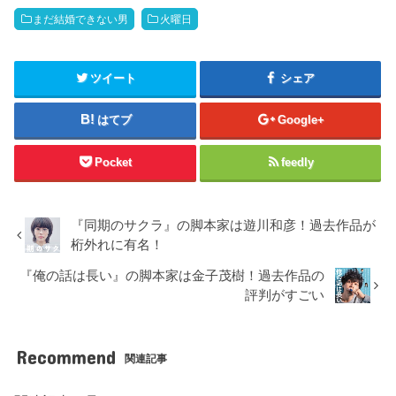
まだ結婚できない男
火曜日
ツイート
シェア
はてブ
Google+
Pocket
feedly
『同期のサクラ』の脚本家は遊川和彦！過去作品が
桁外れに有名！
『俺の話は長い』の脚本家は金子茂樹！過去作品の
評判がすごい
Recommend
関連記事