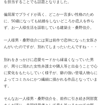
を担当することでも話題となりました。
偏屈屋でプライドが高く、どこか一言多い性格のため
に、50歳になっても結婚をしないどころか恋人を作ら
ず、お一人様生活を謳歌している建築士・桑野信介。
一人様男・桑野信介には実は前作で恋仲になった女医さ
んがいたのですが、別れてしまったいたんですね・・・
別れをきっかけに恋愛モードから縁遠くなっていた男
が、周りに現れた女性弁護士や隣人等と出会うことで心
に変化をもたらしていく様子が、癖の強い登場人物らに
よってコミカルにかつ繊細に描かれる作品となっていま
す。
そんなお一人様男・桑野信介を、前作に引き続き阿部寛
さんが演じ、共同経営者として肩を並べるかつての部