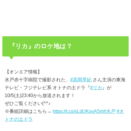
『リカ』のロケ地は？
【オンエア情報】
水戸赤十字病院で撮影された、
#高岡早紀
さん主演の東海
テレビ・フジテレビ系 オトナの土ドラ『
#リカ
』が
10/5(土)23:40から放送されます！
ぜひご覧ください(^^♪
※番組詳細はこちら→
https://t.co/sLdUKovA5m
#水戸
#オ
トナの土ドラ