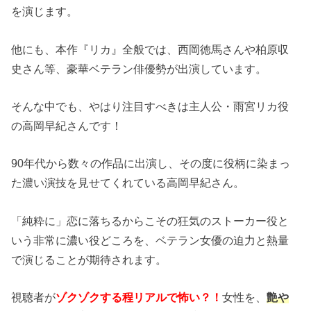
を演じます。
他にも、本作『リカ』全般では、西岡徳馬さんや柏原収
史さん等、豪華ベテラン俳優勢が出演しています。
そんな中でも、やはり注目すべきは主人公・雨宮リカ役
の高岡早紀さんです！
90年代から数々の作品に出演し、その度に役柄に染まっ
た濃い演技を見せてくれている高岡早紀さん。
「純粋に」恋に落ちるからこその狂気のストーカー役と
いう非常に濃い役どころを、ベテラン女優の迫力と熱量
で演じることが期待されます。
視聴者が
ゾクゾクする程リアルで怖い？！
女性を、
艶や