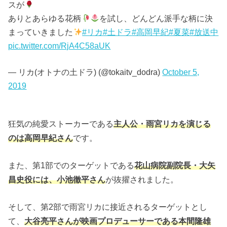
スが
ありとあらゆる花柄
を試し、どんどん派手な柄に決
まっていきました
#リカ
#土ドラ
#高岡早紀
#夏菜
#放送中
pic.twitter.com/RjA4C58aUK
— リカ(オトナの土ドラ) (@tokaitv_dodra)
October 5,
2019
狂気の純愛ストーカーである
主人公・雨宮リカを演じる
のは高岡早紀さん
です。
また、第1部でのターゲットである
花山病院副院長・大矢
昌史役には、小池徹平さん
が抜擢されました。
そして、第2部で雨宮リカに接近されるターゲットとし
て、
大谷亮平さんが映画プロデューサーである本間隆雄