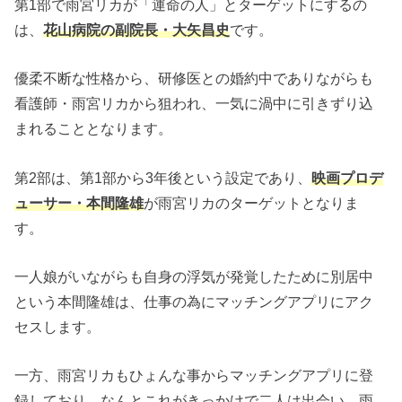
第1部で雨宮リカが「運命の人」とターゲットにするの
は、
花山病院の副院長・大矢昌史
です。
優柔不断な性格から、研修医との婚約中でありながらも
看護師・雨宮リカから狙われ、一気に渦中に引きずり込
まれることとなります。
第2部は、第1部から3年後という設定であり、
映画プロデ
ューサー・本間隆雄
が雨宮リカのターゲットとなりま
す。
一人娘がいながらも自身の浮気が発覚したために別居中
という本間隆雄は、仕事の為にマッチングアプリにアク
セスします。
一方、雨宮リカもひょんな事からマッチングアプリに登
録しており、なんとこれがきっかけで二人は出会い、雨