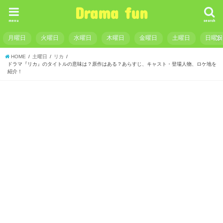
Drama fun
menu
search
月曜日
火曜日
水曜日
木曜日
金曜日
土曜日
日曜
HOME
土曜日
リカ
ドラマ『リカ』のタイトルの意味は？原作はある？あらすじ、キャスト・登場人物、ロケ地を
紹介！