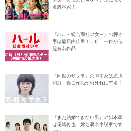
名脚本家！
『ハル～総合商社の女～』の脚本
家は龍居由佳里！デビュー作から
超有名作品！
『同期のサクラ』の脚本家は遊川
和彦！過去作品が桁外れに有名！
『まだ結婚できない男』の脚本家
は尾崎将也！嫁も著名小説家です