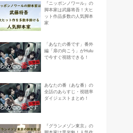
『ニッポンノワール』の
脚本家は武藤将吾！大ヒ
ット作品多数の人気脚本
家
「あなたの番です」番外
編「扉の向こう」がHulu
で今すぐ視聴できる！
あなたの番（あな番）の
全話のあらすじ・視聴率
ダイジェストまとめ！
『グランメゾン東京』の
脚本家は黒岩勉！人気作