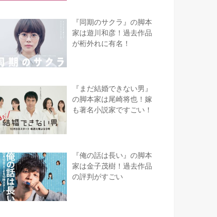
『同期のサクラ』の脚本
家は遊川和彦！過去作品
が桁外れに有名！
『まだ結婚できない男』
の脚本家は尾崎将也！嫁
も著名小説家ですごい！
『俺の話は長い』の脚本
家は金子茂樹！過去作品
の評判がすごい