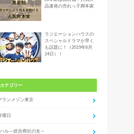
品連発の売れっ子脚本家
ラジエーションハウスの
スペシャルドラマが早く
も話題に！（2019年6月
24日）！
カテゴリー
グランメゾン東京
月曜日
ハル～総合商社の女～