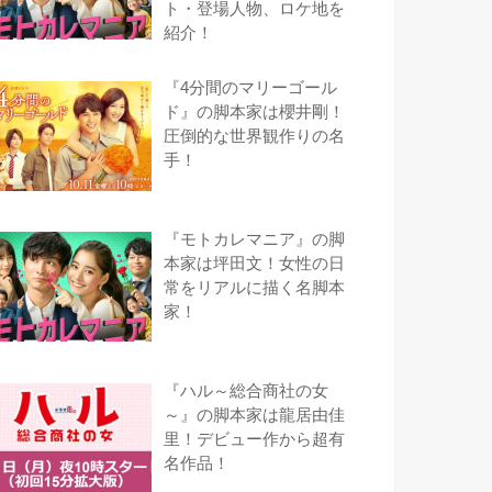
ト・登場人物、ロケ地を
紹介！
『4分間のマリーゴール
ド』の脚本家は櫻井剛！
圧倒的な世界観作りの名
手！
『モトカレマニア』の脚
本家は坪田文！女性の日
常をリアルに描く名脚本
家！
『ハル～総合商社の女
～』の脚本家は龍居由佳
里！デビュー作から超有
名作品！