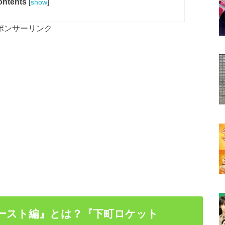
ntents
[
show
]
ポンサーリンク
ゴースト編』とは？『下町ロケット