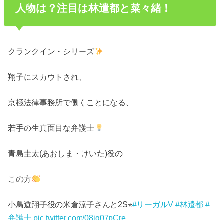
人物は？注目は林遣都と菜々緒！
クランクイン・シリーズ
翔子にスカウトされ、
京極法律事務所で働くことになる、
若手の生真面目な弁護士
青島圭太(あおしま・けいた)役の
この方
小鳥遊翔子役の米倉涼子さんと2S⭐︎
#リーガルV
#林遣都
#
弁護士
pic.twitter.com/08iq07pCre