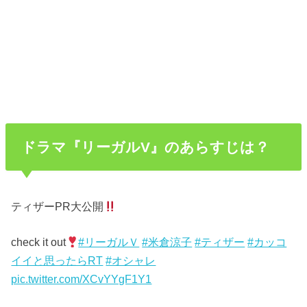
ドラマ『リーガルV』のあらすじは？
ティザーPR大公開
check it out
#リーガルＶ
#米倉涼子
#ティザー
#カッコ
イイと思ったらRT
#オシャレ
pic.twitter.com/XCvYYgF1Y1