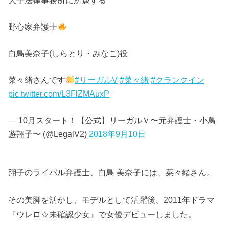
大手法律事務所に所属する
野心家弁護士
白鳥美奈子(しらとり・みなこ)役
菜々緒さんです
#リーガルV
#菜々緒
#クランクイン
pic.twitter.com/L3FlZMAuxP
— 10月スタート！【公式】リーガルＶ〜元弁護士・小鳥
遊翔子〜 (@LegalV2)
2018年9月10日
翔子のライバル弁護士、白鳥 美奈子には、菜々緒さん。
その美脚を活かし、モデルとして活躍後、2011年ドラマ
『ウレロ☆未確認少女』で女優デビューしました。