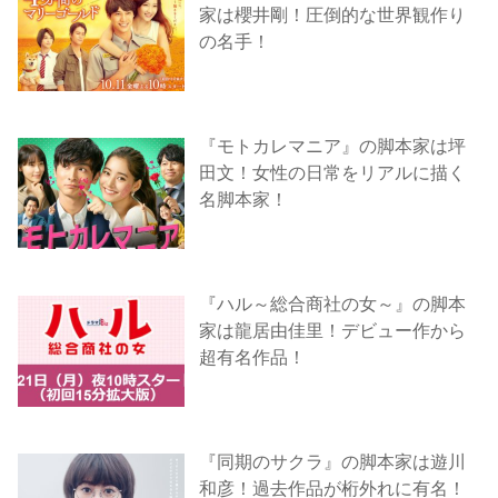
家は櫻井剛！圧倒的な世界観作り
の名手！
『モトカレマニア』の脚本家は坪
田文！女性の日常をリアルに描く
名脚本家！
『ハル～総合商社の女～』の脚本
家は龍居由佳里！デビュー作から
超有名作品！
『同期のサクラ』の脚本家は遊川
和彦！過去作品が桁外れに有名！