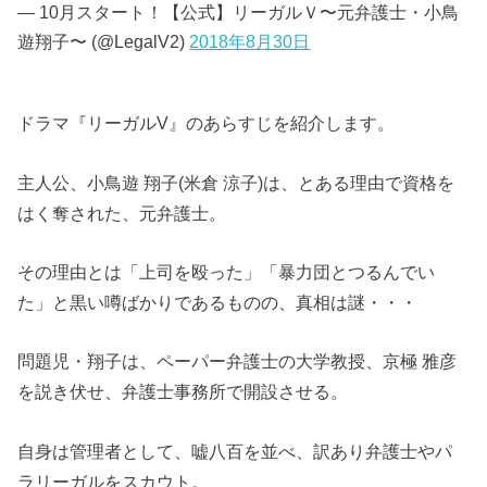
— 10月スタート！【公式】リーガルＶ〜元弁護士・小鳥
遊翔子〜 (@LegalV2)
2018年8月30日
ドラマ『リーガルV』のあらすじを紹介します。
主人公、小鳥遊 翔子(米倉 涼子)は、とある理由で資格を
はく奪された、元弁護士。
その理由とは「上司を殴った」「暴力団とつるんでい
た」と黒い噂ばかりであるものの、真相は謎・・・
問題児・翔子は、ペーパー弁護士の大学教授、京極 雅彦
を説き伏せ、弁護士事務所で開設させる。
自身は管理者として、嘘八百を並べ、訳あり弁護士やパ
ラリーガルをスカウト。