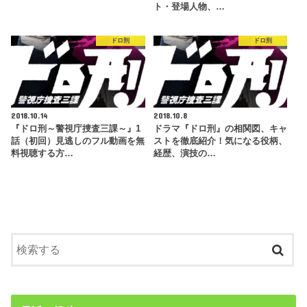
ト・登場人物、…
ドロ刑
ドロ刑
2018.10.14
2018.10.8
『ドロ刑～警視庁捜査三課～』1
ドラマ『ドロ刑』の相関図、キャ
話（初回）見逃しのフル動画を無
ストを徹底紹介！気になる役柄、
料視聴する方…
経歴、演技の…