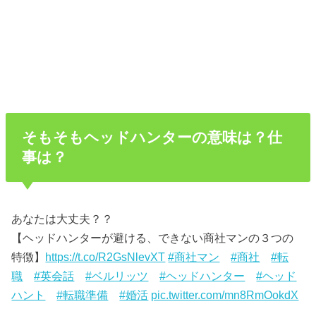
そもそもヘッドハンターの意味は？仕
事は？
あなたは大丈夫？？
【ヘッドハンターが避ける、できない商社マンの３つの
特徴】
https://t.co/R2GsNlevXT
#商社マン
#商社
#転
職
#英会話
#ベルリッツ
#ヘッドハンター
#ヘッド
ハント
#転職準備
#婚活
pic.twitter.com/mn8RmOokdX