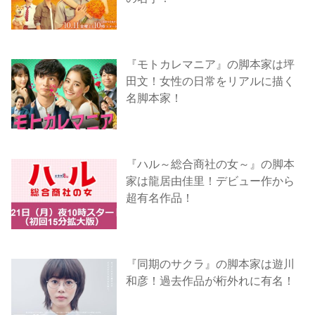
『モトカレマニア』の脚本家は坪
田文！女性の日常をリアルに描く
名脚本家！
『ハル～総合商社の女～』の脚本
家は龍居由佳里！デビュー作から
超有名作品！
『同期のサクラ』の脚本家は遊川
和彦！過去作品が桁外れに有名！