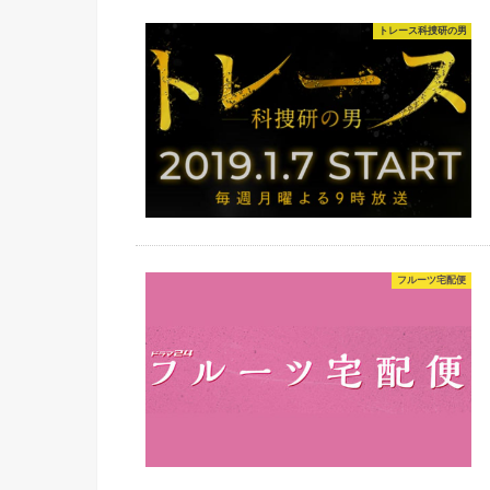
トレース科捜研の男
フルーツ宅配便