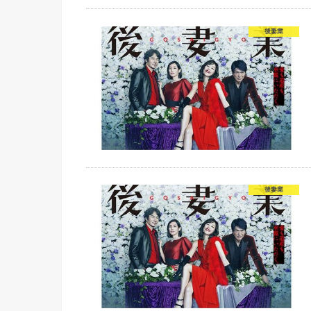
後妻業
後妻業