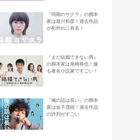
『同期のサクラ』の脚本
家は遊川和彦！過去作品
が桁外れに有名！
『まだ結婚できない男』
の脚本家は尾崎将也！嫁
も著名小説家ですごい！
『俺の話は長い』の脚本
家は金子茂樹！過去作品
の評判がすごい