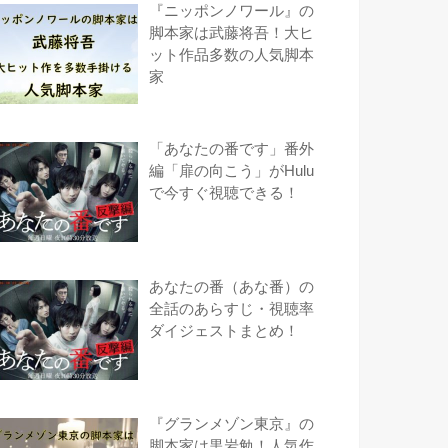
『ニッポンノワール』の
脚本家は武藤将吾！大ヒ
ット作品多数の人気脚本
家
「あなたの番です」番外
編「扉の向こう」がHulu
で今すぐ視聴できる！
あなたの番（あな番）の
全話のあらすじ・視聴率
ダイジェストまとめ！
『グランメゾン東京』の
脚本家は黒岩勉！人気作