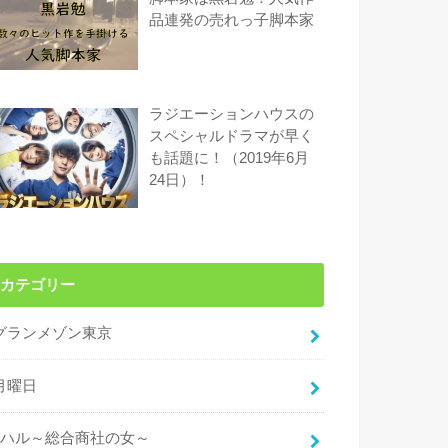
品連発の売れっ子脚本家
ラジエーションハウスの
スペシャルドラマが早く
も話題に！（2019年6月
24日）！
カテゴリー
グランメゾン東京
月曜日
ハル～総合商社の女～