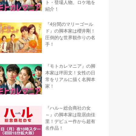
ト・登場人物、ロケ地を
紹介！
『4分間のマリーゴール
ド』の脚本家は櫻井剛！
圧倒的な世界観作りの名
手！
『モトカレマニア』の脚
本家は坪田文！女性の日
常をリアルに描く名脚本
家！
『ハル～総合商社の女
～』の脚本家は龍居由佳
里！デビュー作から超有
名作品！