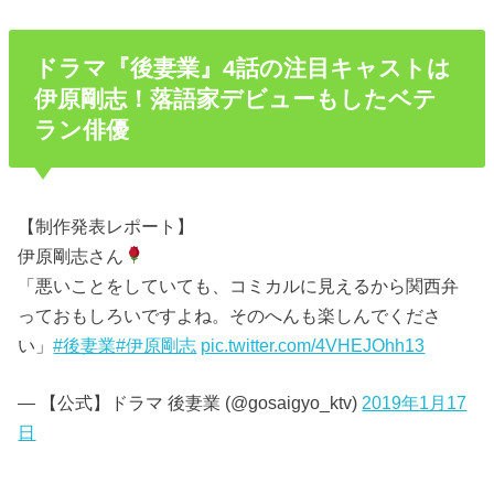
ドラマ『後妻業』4話の注目キャストは
伊原剛志！落語家デビューもしたベテ
ラン俳優
【制作発表レポート】
伊原剛志さん
「悪いことをしていても、コミカルに見えるから関西弁
っておもしろいですよね。そのへんも楽しんでくださ
い」
#後妻業
#伊原剛志
pic.twitter.com/4VHEJOhh13
— 【公式】ドラマ 後妻業 (@gosaigyo_ktv)
2019年1月17
日