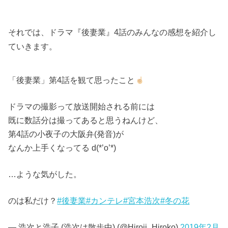
それでは、ドラマ『後妻業』4話のみんなの感想を紹介し
ていきます。
「後妻業」第4話を観て思ったこと
ドラマの撮影って放送開始される前には
既に数話分は撮ってあると思うねんけど、
第4話の小夜子の大阪弁(発音)が
なんか上手くなってる d(*’o’*)
…ような気がした。
のは私だけ？
#後妻業
#カンテレ
#宮本浩次
#冬の花
— 浩次と浩子 (浩次は散歩中) (@Hiroji_Hiroko)
2019年2月