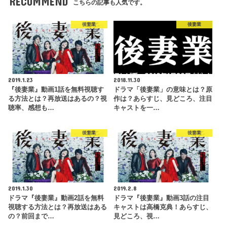
RECOMMEND
こちらの記事も人気です。
後妻業
後妻業
2019.1.23
2018.11.30
『後妻業』動画1話を無料視聴す
ドラマ「後妻業」の意味とは？原
る方法とは？再放送はあるの？視
作は？あらすじ、見どころ、注目
聴率、感想も…
キャストを一…
後妻業
後妻業
2019.1.30
2019.2.8
ドラマ『後妻業』動画2話を無料
ドラマ『後妻業』動画3話の注目
視聴する方法とは？再放送はある
キャストは高橋克典！あらすじ、
の？前回まで…
見どころ、視…