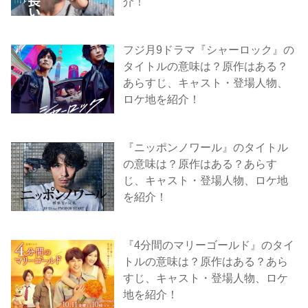
介！
フジ月9ドラマ『シャーロック』の
タイトルの意味は？原作はある？
あらすじ、キャスト・登場人物、
ロケ地を紹介！
『ニッポンノワール』のタイトル
の意味は？原作はある？あらす
じ、キャスト・登場人物、ロケ地
を紹介！
『4分間のマリーゴールド』のタイ
トルの意味は？原作はある？あら
すじ、キャスト・登場人物、ロケ
地を紹介！