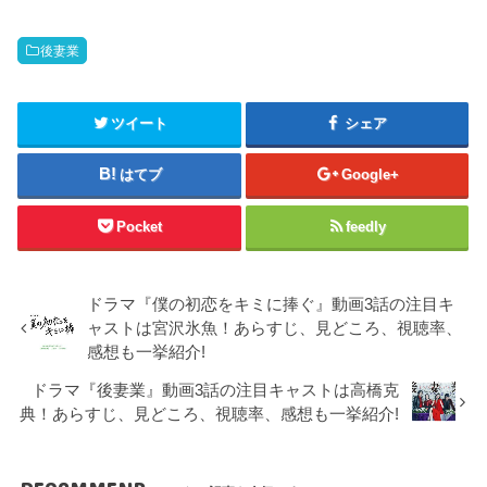
後妻業
ツイート
シェア
はてブ
Google+
Pocket
feedly
ドラマ『僕の初恋をキミに捧ぐ』動画3話の注目キ
ャストは宮沢氷魚！あらすじ、見どころ、視聴率、
感想も一挙紹介!
ドラマ『後妻業』動画3話の注目キャストは高橋克
典！あらすじ、見どころ、視聴率、感想も一挙紹介!