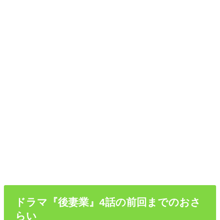
ドラマ『後妻業』4話の前回までのおさ
らい