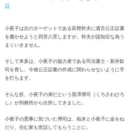
日
小夜子は次のターゲットである富樫幹夫に遺言公正証書
を書かせようと四苦八苦しますが、幹夫が認知症な為う
まくいきません。
そして本多は、小夜子の協力者である司法書士・新井欽
司を脅し、今後公正証書の作成に関わらせないように手
を打ちます。
そんな折、小夜子の弟だという黒澤博司（くろさわひろ
し）が刑務所から出所してきました。
小夜子の悪事に気づいた博司は、柏木と小夜子に金をね
だり、住む家も世話してもらうことに。