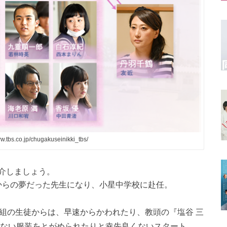
tbs.co.jp/chugakuseinikki_tbs/
介しましょう。
頃からの夢だった先生になり、小星中学校に赴任。
1組の生徒からは、早速からかわれたり、教頭の『塩谷 三
くない服装をとがめられたりと幸先良くないスタート