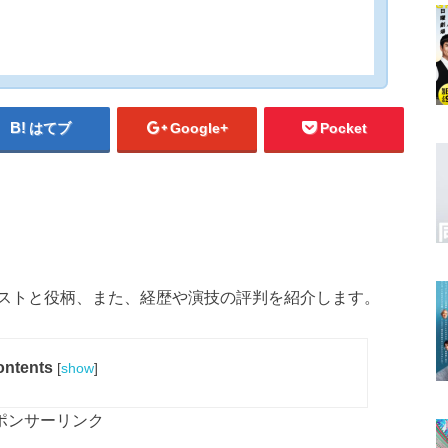
はてブ
Google+
Pocket
ストと役柄、また、経歴や演技の評判を紹介します。
ntents
[
show
]
ポンサーリンク