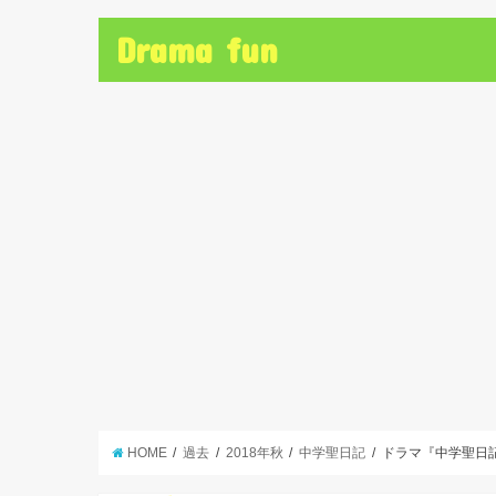
Drama fun
HOME
過去
2018年秋
中学聖日記
ドラマ『中学聖日