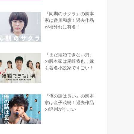
『同期のサクラ』の脚本
家は遊川和彦！過去作品
が桁外れに有名！
『まだ結婚できない男』
の脚本家は尾崎将也！嫁
も著名小説家ですごい！
『俺の話は長い』の脚本
家は金子茂樹！過去作品
の評判がすごい