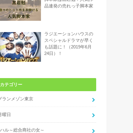
品連発の売れっ子脚本家
ラジエーションハウスの
スペシャルドラマが早く
も話題に！（2019年6月
24日）！
カテゴリー
グランメゾン東京
月曜日
ハル～総合商社の女～