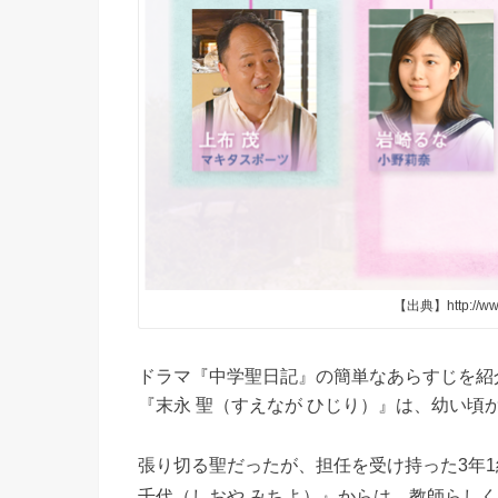
【出典】http://www.
ドラマ『中学聖日記』の簡単なあらすじを紹
『末永 聖（すえなが ひじり）』は、幼い
張り切る聖だったが、担任を受け持った3年
千代（しおや みちよ）』からは、教師らし