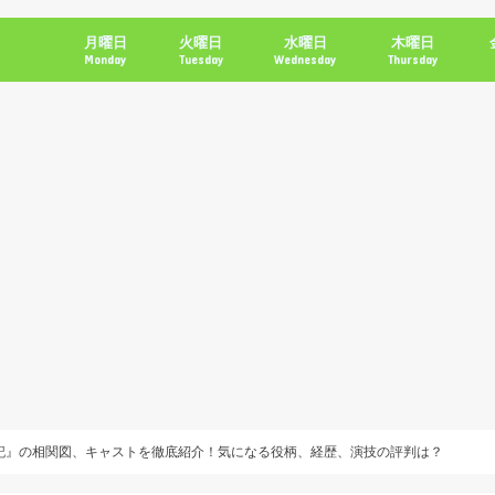
月曜日
火曜日
水曜日
木曜日
Monday
Tuesday
Wednesday
Thursday
記』の相関図、キャストを徹底紹介！気になる役柄、経歴、演技の評判は？