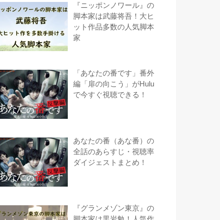
『ニッポンノワール』の
脚本家は武藤将吾！大ヒ
ット作品多数の人気脚本
家
「あなたの番です」番外
編「扉の向こう」がHulu
で今すぐ視聴できる！
あなたの番（あな番）の
全話のあらすじ・視聴率
ダイジェストまとめ！
『グランメゾン東京』の
脚本家は黒岩勉！人気作