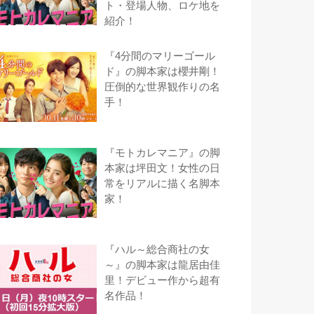
ト・登場人物、ロケ地を
紹介！
『4分間のマリーゴール
ド』の脚本家は櫻井剛！
圧倒的な世界観作りの名
手！
『モトカレマニア』の脚
本家は坪田文！女性の日
常をリアルに描く名脚本
家！
『ハル～総合商社の女
～』の脚本家は龍居由佳
里！デビュー作から超有
名作品！