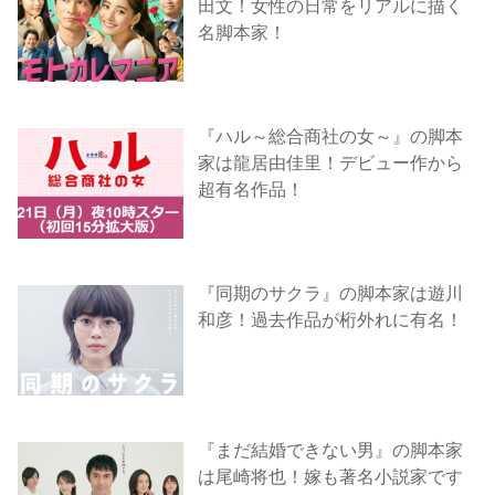
田文！女性の日常をリアルに描く
名脚本家！
『ハル～総合商社の女～』の脚本
家は龍居由佳里！デビュー作から
超有名作品！
『同期のサクラ』の脚本家は遊川
和彦！過去作品が桁外れに有名！
『まだ結婚できない男』の脚本家
は尾崎将也！嫁も著名小説家です