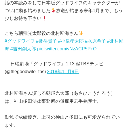
話の本読みをして日本版グッドワイフのキャラクターが
ついに動き始めました
放送が始まる来年1月まで、もう
少しお待ち下さい
こちら朝飛光太郎役の北村匠海さん
#グッドワイフ
#常盤貴子
#小泉孝太郎
#水原希子
#北村匠
海
#吉田鋼太郎
pic.twitter.com/vNzACP5PcO
— 日曜劇場『グッドワイフ』1.13 @TBSテレビ
(@thegoodwife_tbs)
2018年11月9日
北村匠海さん演じる朝飛光太郎（あさひこうたろう）
は、神山多田法律事務所の仮雇用若手弁護士。
勤勉で成績優秀、上司の神山と多田にも可愛がられてい
ます。