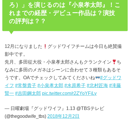
ろ）」を演じるのは『小泉孝太郎』！こ
れまでの経歴・デビュー作品は？演技
の評判は？？
12月になりました
グッドワイフチームは今日も絶賛撮
影中です。
先月、多田征大役・小泉孝太郎さんもクランクイン
ち
なみに多田のメガネはシーンに合わせて３種類もあるそ
うです。OAでチェックしてみてくださいね
#グッドワ
イフ
#常盤貴子
#小泉孝太郎
#水原希子
#北村匠海
#滝藤
賢一
#吉田鋼太郎
pic.twitter.com/r2ZYoYFiLy
— 日曜劇場『グッドワイフ』1.13 @TBSテレビ
(@thegoodwife_tbs)
2018年12月2日