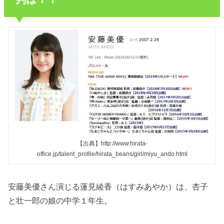
【出典】http://www.hirata-
office.jp/talent_profile/hirata_beans/girl/miyu_ando.html
安藤美優さん演じる蓮見綾香（はすみあやか）は、杏子
と壮一郎の娘の中学１年生。