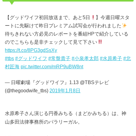
【グッドワイフ初回放送まで、あと5日
】今週日曜スタ
ートに先駆けて昨日プレミアム試写会が行われました
待ちきれない方必見のレポートを番組HPで紹介している
のでこちらも是非チェックして見て下さい
https://t.co/8PG3gdSsXy
#tbs
#グッドワイフ
#常盤貴子
#小泉孝太郎
#水原希子
#北
村匠海
pic.twitter.com/mRP9uBW8nt
— 日曜劇場『グッドワイフ』1.13 @TBSテレビ
(@thegoodwife_tbs)
2019年1月8日
水原希子さん演じる円香みちる（まどかみちる）は、神
山多田法律事務所のパラリーガル。