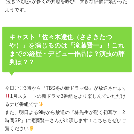
”泣き”の演技が多くの共感を呼び、大きな評価に繋がった
ようです。
キャスト「佐々木達也（ささきたつ
や）」を演じるのは『滝藤賢一』！これ
までの経歴・デビュー作品は？演技の評
判は？？
今日ごご3時から『TBS冬の新ドラマ祭』が放送されます
1月スタートの新ドラマ3番組をより楽しんでいただけ
るナビ番組です
また、明日よる9時から放送の『林先生が驚く初耳学！2
時間SP』に滝藤賢一さんが出演します！こちらもぜひご
覧ください