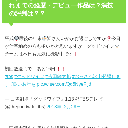
れまでの経歴・デビュー作品は？演技
の評判は？？
平成
最後の年末
皆さんいかがお過ごしですか
今日
が仕事納めの方も多いかと思いますが、グッドワイフ
チームは本日も元気に撮影中です
初回放送まで、あと16日
#tbs
#グッドワイフ
#吉田鋼太郎
#おっさん沢山登場しま
す
#良いお年を
pic.twitter.com/Qq5NyeFljd
— 日曜劇場『グッドワイフ』1.13 @TBSテレビ
(@thegoodwife_tbs)
2018年12月28日