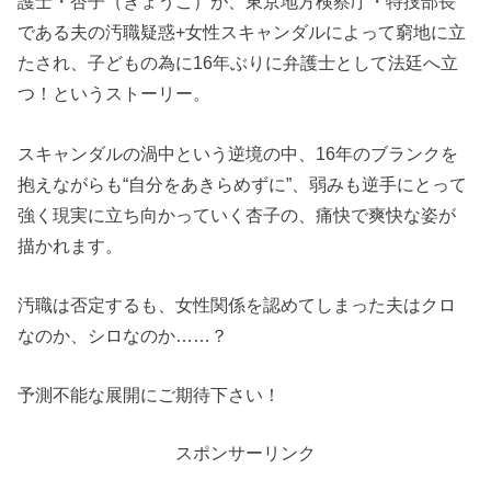
護士・杏子（きょうこ）が、東京地方検察庁・特捜部長
である夫の汚職疑惑+女性スキャンダルによって窮地に立
たされ、子どもの為に16年ぶりに弁護士として法廷へ立
つ！というストーリー。
スキャンダルの渦中という逆境の中、16年のブランクを
抱えながらも“自分をあきらめずに”、弱みも逆手にとって
強く現実に立ち向かっていく杏子の、痛快で爽快な姿が
描かれます。
汚職は否定するも、女性関係を認めてしまった夫はクロ
なのか、シロなのか……？
予測不能な展開にご期待下さい！
スポンサーリンク