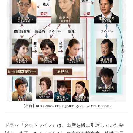
【出典】https://www.tbs.co.jp/the_good_wife2019/chart/
ドラマ『グッドワイフ』は、出産を機に引退していた弁