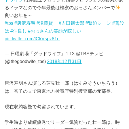
るドラマなので今年最後は検察のおっさんメンバーで
良いお年を～
#tbs
#唐沢寿明
#滝藤賢一
#吉田鋼太郎
#緊迫シーン
#普段
は
#仲良し
#おっさんの笑顔が眩しい
pic.twitter.com/ICkVspz81d
— 日曜劇場『グッドワイフ』1.13 @TBSテレビ
(@thegoodwife_tbs)
2018年12月31日
唐沢寿明さん演じる蓮見壮一郎（はすみそういちろう）
は、杏子の夫で東京地方検察庁特別捜査部の元部長。
現在収賄容疑で勾留されています。
学生時より成績優秀でリーダー気質だった壮一郎は、時