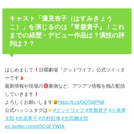
キャスト「蓮見杏子（はすみきょう
こ）」を演じるのは『常盤貴子』！これ
までの経歴・デビュー作品は？演技の評
判は？？
はじめまして
日曜劇場『グッドワイフ』公式ツイッタ
ーです
最新情報や現場の
裏側など、アツアツ情報を独占配信
していきます
よろしくお願いします
https://t.co/QQTatjPNtl
公式ハッシュタグは
#グッドワイフ
#常盤貴子
#小泉孝
太郎
#水原希子
#北村匠海
#吉田鋼太郎
pic.twitter.com/xl5CqEYW1k