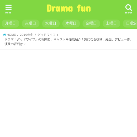
Drama fun
menu
search
月曜日
火曜日
水曜日
木曜日
金曜日
土曜日
日曜
HOME
2019年冬
グッドワイフ
ドラマ『グッドワイフ』の相関図、キャストを徹底紹介！気になる役柄、経歴、デビュー作、
演技の評判は？