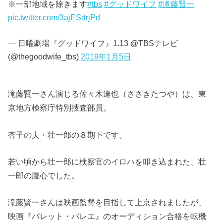
※一部地域を除きます
#tbs
#グッドワイフ
#滝藤賢一
pic.twitter.com/3ajESdrjPd
— 日曜劇場『グッドワイフ』1.13 @TBSテレビ
(@thegoodwife_tbs)
2019年1月5日
滝藤賢一さん演じる佐々木達也（ささきたつや）は、東
京地方検察庁特別捜査部員。
杏子の夫・壮一郎の８期下です。
若い頃から壮一郎に検察官のイロハを叩き込まれた、壮
一郎の腹心でした。
滝藤賢一さんは映画監督を目指して上京されましたが、
映画『バレット・バレエ』のオーディション合格を転機