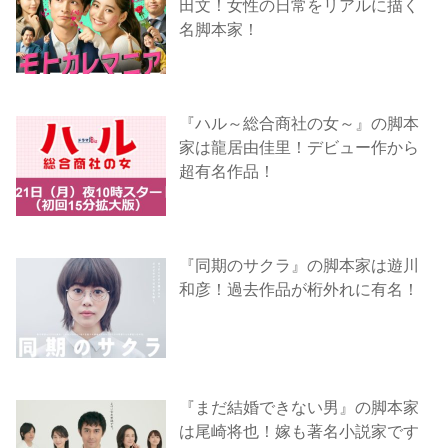
田文！女性の日常をリアルに描く
名脚本家！
『ハル～総合商社の女～』の脚本
家は龍居由佳里！デビュー作から
超有名作品！
『同期のサクラ』の脚本家は遊川
和彦！過去作品が桁外れに有名！
『まだ結婚できない男』の脚本家
は尾崎将也！嫁も著名小説家です