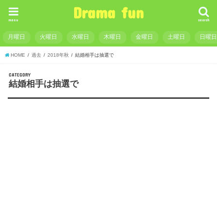
Drama fun
menu
search
月曜日
火曜日
水曜日
木曜日
金曜日
土曜日
日曜
HOME
過去
2018年秋
結婚相手は抽選で
CATEGORY
結婚相手は抽選で