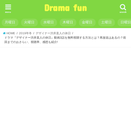
Drama fun
menu
search
月曜日
火曜日
水曜日
木曜日
金曜日
土曜日
日曜
HOME
2019年冬
デザイナー渋井直人の休日
ドラマ『デザイナー渋井直人の休日』動画3話を無料視聴する方法とは？再放送はあるの？前
回までのおさらい、視聴率、感想も紹介!