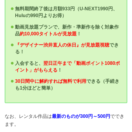
無料期間終了後は月額933円（U-NEXT1990円、
Huluの990円よりお得）
動画見放題プランで、新作・準新作を除く対象作
品
約10,000タイトルが見放題
！
『デザイナー渋井直人の休日』が見放題視聴
でき
る！
入会すると、
翌日正午まで「動画ポイント1080ポ
イント」がもらえる
！
30日間中に解約すれば無料で利用
できる（手続き
も1分ほどと簡単）
なお、レンタル作品は
最新のものが300円～500円
ででき
ます。