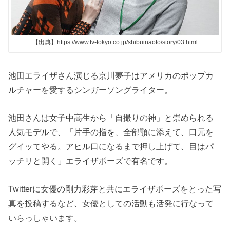
【出典】https://www.tv-tokyo.co.jp/shibuinaoto/story/03.html
池田エライザさん演じる京川夢子はアメリカのポップカ
ルチャーを愛するシンガーソングライター。
池田さんは女子中高生から「自撮りの神」と崇められる
人気モデルで、「片手の指を、全部顎に添えて、口元を
グイッてやる。アヒル口になるまで押し上げて、目はパ
ッチリと開く」エライザポーズで有名です。
Twitterに女優の剛力彩芽と共にエライザポーズをとった写
真を投稿するなど、女優としての活動も活発に行なって
いらっしゃいます。