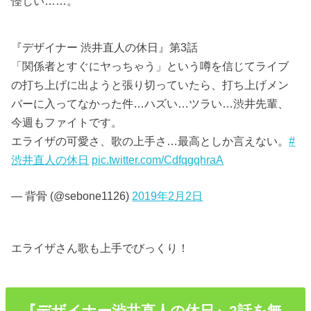
怪しい……。
『デザイナー 渋井直人の休日』第3話
「関係者とすぐにヤっちゃう」という噂を信じてライブ
の打ち上げに出ようと張り切っていたら、打ち上げメン
バーに入ってなかった件…ハズい…ツラい…渋井先輩、
今週もファイトです。
エライザの可愛さ、歌の上手さ…最高としか言えない。
#
渋井直人の休日
pic.twitter.com/CdfqgqhraA
— 背骨 (@sebone1126)
2019年2月2日
エライザさん歌も上手でびっくり！
『デザイナー渋井直人の休日』2話を無