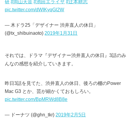
研
#岡山天音
#池田エライザ
#辻本耕志
pic.twitter.com/dWIKyqGl2W
— 木ドラ25「デザイナー 渋井直人の休日」
(@tx_shibuinaoto)
2019年1月31日
それでは、ドラマ『デザイナー渋井直人の休日』3話のみ
んなの感想を紹介していきます。
昨日3話を見てた、渋井直人の休日、後ろの棚のPower
Mac G3 とか、芸が細かくておもしろい。
pic.twitter.com/BpMRWd8B8e
— ドーナツ (@ghn_tkr)
2019年2月5日