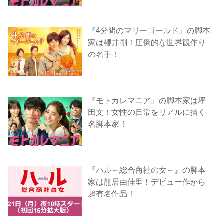
『4分間のマリーゴールド』の脚本
家は櫻井剛！圧倒的な世界観作り
の名手！
『モトカレマニア』の脚本家は坪
田文！女性の日常をリアルに描く
名脚本家！
『ハル～総合商社の女～』の脚本
家は龍居由佳里！デビュー作から
超有名作品！