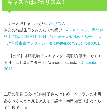
キャストはバカリズム！
ちょっと遅れましたが
#バカリズム
さんのお誕生日をみんなでお祝い！
#スキャンダル専門弁
護士
#QUEEN
#1月10日
#竹内結子
#水川あさみ
#中川大
志
#斉藤由貴
#フジテレビ
pic.twitter.com/9UdFSrROCD
— 【公式】木曜劇場『スキャンダル専門弁護士 ＱＵＥ
ＥＮ』1月10日スタート (@queen_scandal)
December 9,
2018
主演の氷見江役の竹内結子さんはじめ、ベテランの水川
あさみさんが氷見を支える弁護士・与田知恵（よだ・ち
え）役で共演。