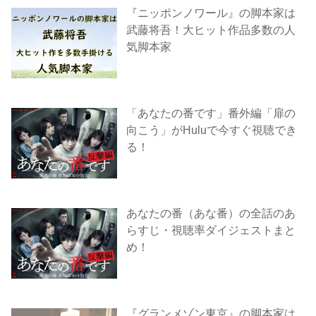
『ニッポンノワール』の脚本家は
武藤将吾！大ヒット作品多数の人
気脚本家
「あなたの番です」番外編「扉の
向こう」がHuluで今すぐ視聴でき
る！
あなたの番（あな番）の全話のあ
らすじ・視聴率ダイジェストまと
め！
『グランメゾン東京』の脚本家は