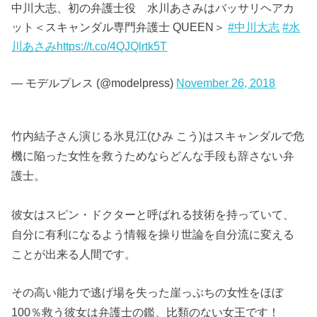
中川大志、初の弁護士役 水川あさみはバッサリヘアカ
ット＜スキャンダル専門弁護士 QUEEN＞
#中川大志
#水
川あさみ
https://t.co/4QJQlrtk5T
— モデルプレス (@modelpress)
November 26, 2018
竹内結子さん演じる氷見江(ひみ こう)はスキャンダルで危
機に陥った女性を救うためならどんな手段も辞さない弁
護士。
彼女はスピン・ドクターと呼ばれる技術を持っていて、
自分に有利になるよう情報を操り世論を自分流に変える
ことが出来る人間です。
その高い能力で逃げ場を失った崖っぷちの女性をほぼ
100％救う彼女は弁護士の鑑、比類のない女王です！