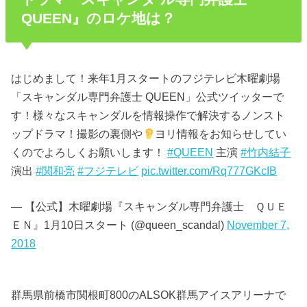
QUEEN』のロケ地は？
はじめまして！来年1月スタートのフジテレビ木曜劇場
「スキャンダル専門弁護士 QUEEN」公式ツイッターで
す！様々なスキャンダルを情報操作で解決するノンスト
ップドラマ！撮影の裏側や
ヨリ情報をお知らせしてい
くのでよろしくお願いします！
#QUEEN
主演
#竹内結子
演出
#関和亮
#フジテレビ
pic.twitter.com/Rq777GKcIB
— 【公式】木曜劇場『スキャンダル専門弁護士 ＱＵＥ
ＥＮ』1月10日スタート (@queen_scandal)
November 7,
2018
群馬県前橋市関根町800のALSOK群馬アイスアリーナで