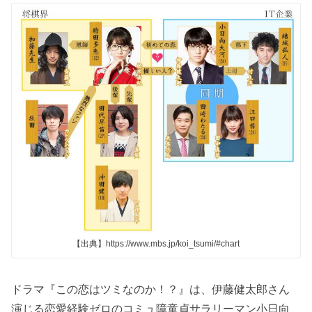
【出典】https://www.mbs.jp/koi_tsumi/#chart
ドラマ『この恋はツミなのか！？』は、伊藤健太郎さん
演じる恋愛経験ゼロのコミュ障童貞サラリーマン小日向