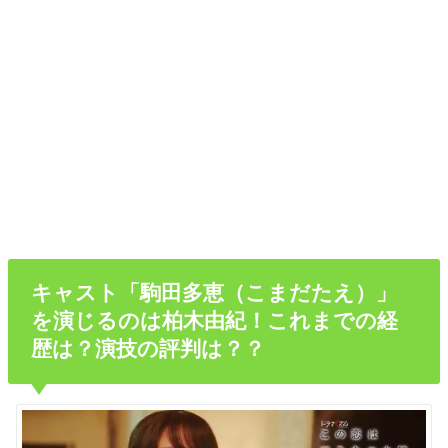
キャスト「駒田多恵（こまだたえ）」
を演じるのは柏木由紀！これまでの経
歴は？演技の評判は？？