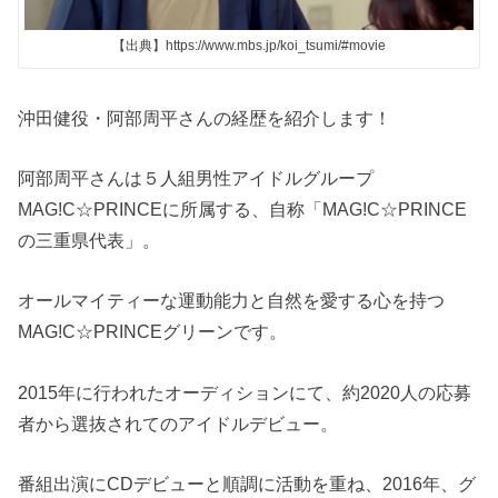
【出典】https://www.mbs.jp/koi_tsumi/#movie
沖田健役・阿部周平さんの経歴を紹介します！
阿部周平さんは５人組男性アイドルグループ
MAG!C☆PRINCEに所属する、自称「MAG!C☆PRINCE
の三重県代表」。
オールマイティーな運動能力と自然を愛する心を持つ
MAG!C☆PRINCEグリーンです。
2015年に行われたオーディションにて、約2020人の応募
者から選抜されてのアイドルデビュー。
番組出演にCDデビューと順調に活動を重ね、2016年、グ