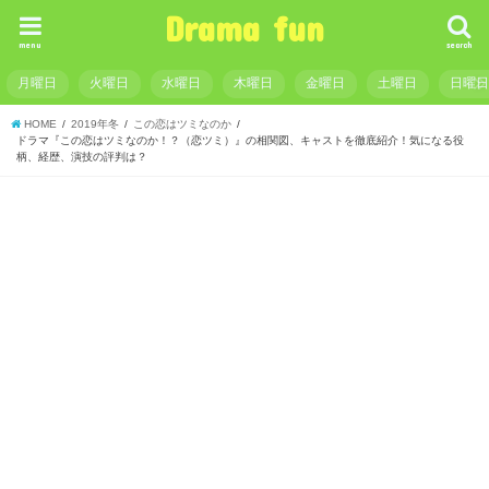
Drama fun
menu
search
月曜日
火曜日
水曜日
木曜日
金曜日
土曜日
日曜
HOME
2019年冬
この恋はツミなのか
ドラマ『この恋はツミなのか！？（恋ツミ）』の相関図、キャストを徹底紹介！気になる役
柄、経歴、演技の評判は？