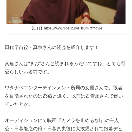
【出典】https://www.mbs.jp/koi_tsumi/#movie
田代早苗役・真魚さんの経歴を紹介します！
真魚さんは“まお”さんと読まれるみたいですね、とても可
愛らしいお名前です。
ワタナベエンターテインメント所属の女優さんで、役者
を目指されたのは23歳と遅く、以前は古着屋さんで働い
ていたとか。
オーディションにて映画『カメラを止めるな!』の主人
公・日暮隆之の娘・日暮真央役に大抜擢されて銀幕デビ