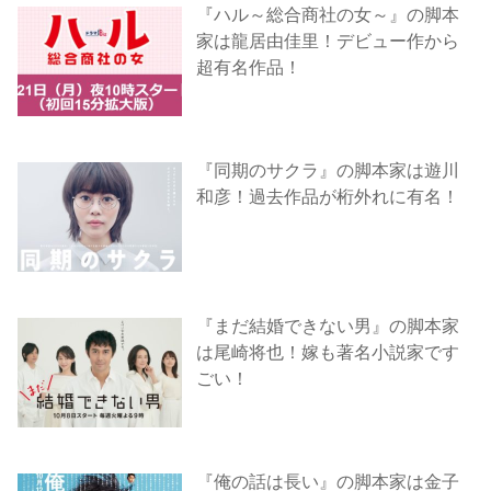
『ハル～総合商社の女～』の脚本
家は龍居由佳里！デビュー作から
超有名作品！
『同期のサクラ』の脚本家は遊川
和彦！過去作品が桁外れに有名！
『まだ結婚できない男』の脚本家
は尾崎将也！嫁も著名小説家です
ごい！
『俺の話は長い』の脚本家は金子