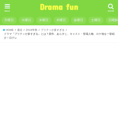
Drama fun
menu
search
月曜日
火曜日
水曜日
木曜日
金曜日
土曜日
日曜
HOME
過去
2018年秋
プリティが多すぎる
ドラマ『プリティが多すぎる』とは？原作、あらすじ、キャスト・登場人物、ロケ地を一挙紹
介！日テレ