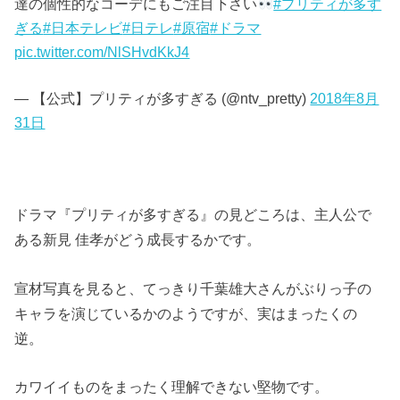
達の個性的なコーデにもご注目下さい
#プリティが多す
ぎる
#日本テレビ
#日テレ
#原宿
#ドラマ
pic.twitter.com/NlSHvdKkJ4
— 【公式】プリティが多すぎる (@ntv_pretty)
2018年8月
31日
ドラマ『プリティが多すぎる』の見どころは、主人公で
ある新見 佳孝がどう成長するかです。
宣材写真を見ると、てっきり千葉雄大さんがぶりっ子の
キャラを演じているかのようですが、実はまったくの
逆。
カワイイものをまったく理解できない堅物です。