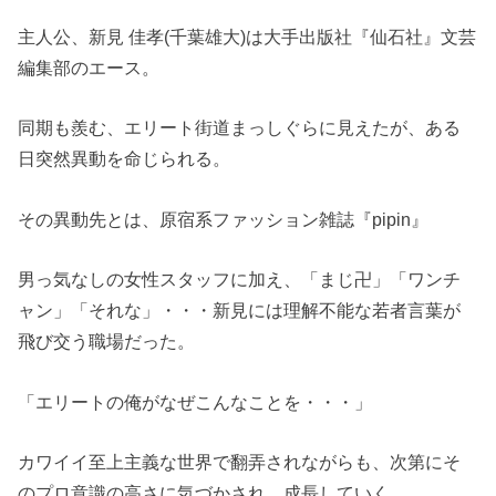
主人公、新見 佳孝(千葉雄大)は大手出版社『仙石社』文芸
編集部のエース。
同期も羨む、エリート街道まっしぐらに見えたが、ある
日突然異動を命じられる。
その異動先とは、原宿系ファッション雑誌『pipin』
男っ気なしの女性スタッフに加え、「まじ卍」「ワンチ
ャン」「それな」・・・新見には理解不能な若者言葉が
飛び交う職場だった。
「エリートの俺がなぜこんなことを・・・」
カワイイ至上主義な世界で翻弄されながらも、次第にそ
のプロ意識の高さに気づかされ、成長していく。