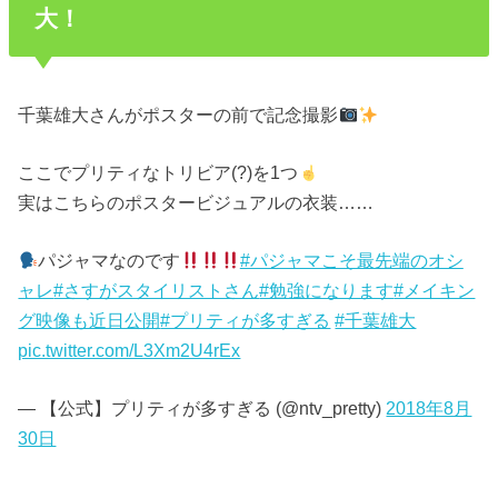
大！
千葉雄大さんがポスターの前で記念撮影
ここでプリティなトリビア(?)を1つ
実はこちらのポスタービジュアルの衣装……
パジャマなのです
#パジャマこそ最先端のオシ
ャレ
#さすがスタイリストさん
#勉強になります
#メイキン
グ映像も近日公開
#プリティが多すぎる
#千葉雄大
pic.twitter.com/L3Xm2U4rEx
— 【公式】プリティが多すぎる (@ntv_pretty)
2018年8月
30日