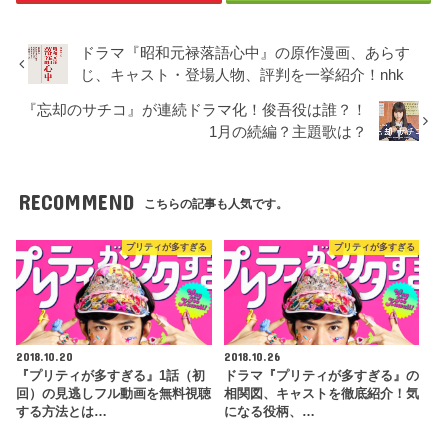
ドラマ『昭和元禄落語心中』の原作漫画、あらす
じ、キャスト・登場人物、評判を一挙紹介！nhk
『忘却のサチコ』が連続ドラマ化！俊吾役は誰？！
1月の続編？主題歌は？
RECOMMEND
こちらの記事も人気です。
プリティが多すぎる
プリティが多すぎる
2018.10.20
2018.10.26
『プリティが多すぎる』1話（初
ドラマ『プリティが多すぎる』の
回）の見逃しフル動画を無料視聴
相関図、キャストを徹底紹介！気
する方法とは…
になる役柄、…