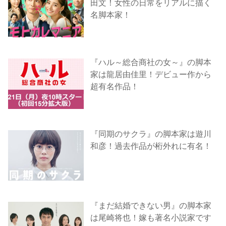
田文！女性の日常をリアルに描く
名脚本家！
『ハル～総合商社の女～』の脚本
家は龍居由佳里！デビュー作から
超有名作品！
『同期のサクラ』の脚本家は遊川
和彦！過去作品が桁外れに有名！
『まだ結婚できない男』の脚本家
は尾崎将也！嫁も著名小説家です