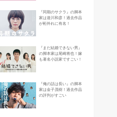
『同期のサクラ』の脚本
家は遊川和彦！過去作品
が桁外れに有名！
『まだ結婚できない男』
の脚本家は尾崎将也！嫁
も著名小説家ですごい！
『俺の話は長い』の脚本
家は金子茂樹！過去作品
の評判がすごい