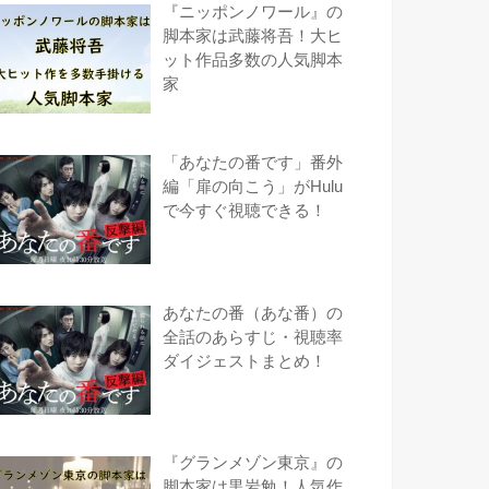
『ニッポンノワール』の
脚本家は武藤将吾！大ヒ
ット作品多数の人気脚本
家
「あなたの番です」番外
編「扉の向こう」がHulu
で今すぐ視聴できる！
あなたの番（あな番）の
全話のあらすじ・視聴率
ダイジェストまとめ！
『グランメゾン東京』の
脚本家は黒岩勉！人気作