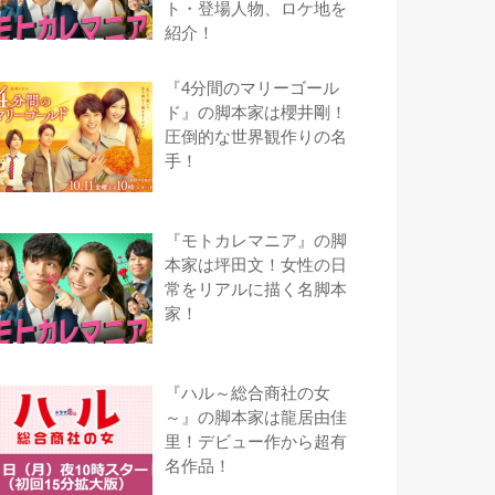
ト・登場人物、ロケ地を
紹介！
『4分間のマリーゴール
ド』の脚本家は櫻井剛！
圧倒的な世界観作りの名
手！
『モトカレマニア』の脚
本家は坪田文！女性の日
常をリアルに描く名脚本
家！
『ハル～総合商社の女
～』の脚本家は龍居由佳
里！デビュー作から超有
名作品！