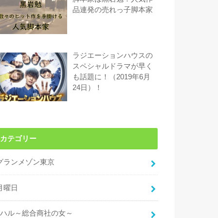
品連発の売れっ子脚本家
ラジエーションハウスの
スペシャルドラマが早く
も話題に！（2019年6月
24日）！
カテゴリー
グランメゾン東京
月曜日
ハル～総合商社の女～