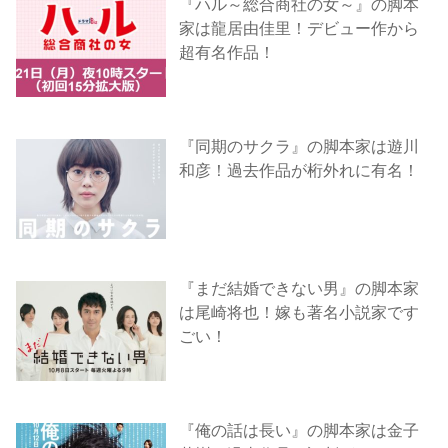
『ハル～総合商社の女～』の脚本
家は龍居由佳里！デビュー作から
超有名作品！
『同期のサクラ』の脚本家は遊川
和彦！過去作品が桁外れに有名！
『まだ結婚できない男』の脚本家
は尾崎将也！嫁も著名小説家です
ごい！
『俺の話は長い』の脚本家は金子