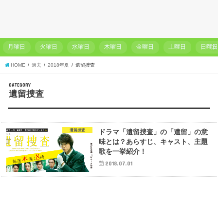
月曜日
火曜日
水曜日
木曜日
金曜日
土曜日
日曜
HOME
過去
2018年夏
遺留捜査
CATEGORY
遺留捜査
遺留捜査
ドラマ「遺留捜査」の「遺留」の意
味とは？あらすじ、キャスト、主題
歌を一挙紹介！
2018.07.01