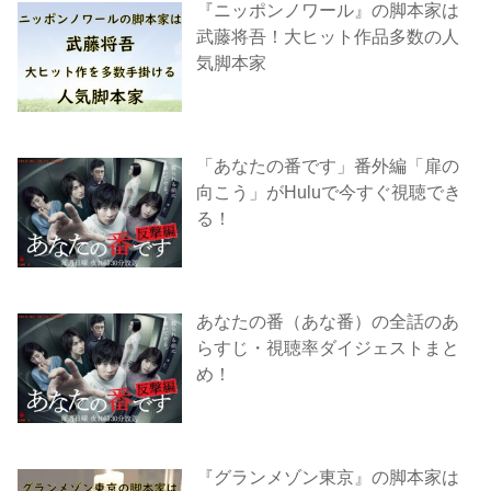
『ニッポンノワール』の脚本家は
武藤将吾！大ヒット作品多数の人
気脚本家
「あなたの番です」番外編「扉の
向こう」がHuluで今すぐ視聴でき
る！
あなたの番（あな番）の全話のあ
らすじ・視聴率ダイジェストまと
め！
『グランメゾン東京』の脚本家は