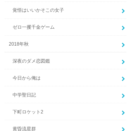
覚悟はいいかそこの女子
ゼロ一攫千金ゲーム
2018年秋
深夜のダメ恋図鑑
今日から俺は
中学聖日記
下町ロケット2
黄昏流星群